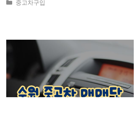
Categories
중고차구입