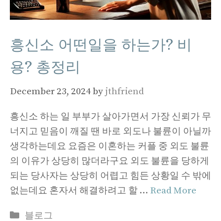
흥신소 어떤일을 하는가? 비
용? 총정리
December 23, 2024
by
jthfriend
흥신소 하는 일 부부가 살아가면서 가장 신뢰가 무
너지고 믿음이 깨질 땐 바로 외도나 불륜이 아닐까
생각하는데요 요즘은 이혼하는 커플 중 외도 불륜
의 이유가 상당히 많더라구요 외도 불륜을 당하게
되는 당사자는 상당히 어렵고 힘든 상황일 수 밖에
없는데요 혼자서 해결하려고 할 …
Read More
Categories
블로그