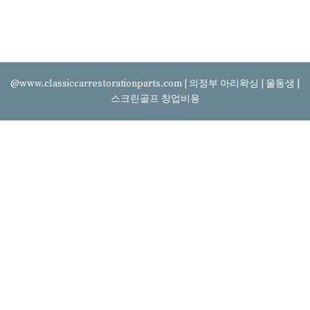
@www.classiccarrestorationparts.com |
의정부 아리왁싱
|
울동생
|
스크린골프 창업비용