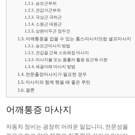
승모근부위
견갑거근부위
극상근 극하근
소원근 대원근
상완이두근 장두건
어깨통증을 잡을 수 있는 홈스마사지닷컴 셀프마사지
승모근마사지 방법
견갑골 근육 스트레칭 마사지
마사지볼 또는 폼롤러 활용 등근육 이완
쇄골아래 마사지 방법
전문출장마사지가 필요한 경우
마사지와 함께 했을 때 좋은 루틴
결론
어깨통증 마사지
자동차 정비는 굉장히 어려운 일입니다. 전문성을