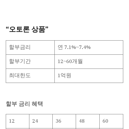
“오토론 상품”
할부금리
연 7.1%~7.4%
할부기간
12~60개월
최대한도
1억원
할부 금리 혜택
12
24
36
48
60