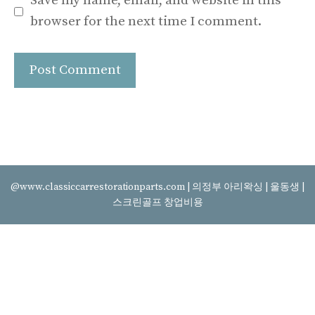
Save my name, email, and website in this
browser for the next time I comment.
@www.classiccarrestorationparts.com |
의정부 아리왁싱
|
울동생
|
스크린골프 창업비용